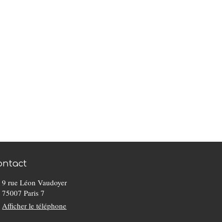
ontact
9 rue Léon Vaudoyer
75007
Paris 7
Afficher le téléphone