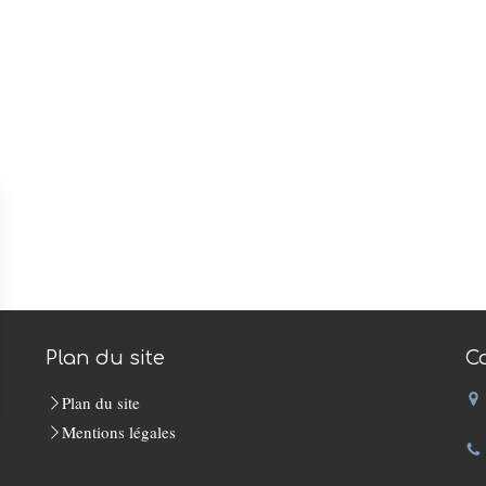
Plan du site
C
Plan du site
Mentions légales