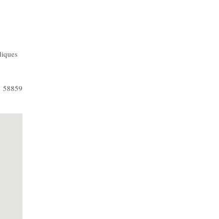
diques
t 58859