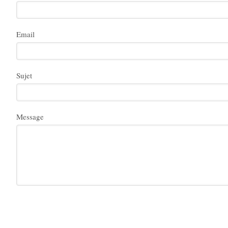
Email
Sujet
Message