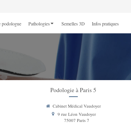
e podologue
Pathologies
Semelles 3D
Infos pratiques
Podologie à Paris 5
Cabinet Médical Vaudoyer
9 rue Léon Vaudoyer
75007
Paris 7