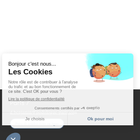
Paris 7
d.benjamin@podologue-paris.co
m
Prise de rendez-vous en ligne